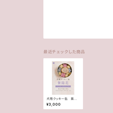
最近チェックした商品
犬用クッキー缶 紫陽
花 季節限定 うちの
¥3,000
子