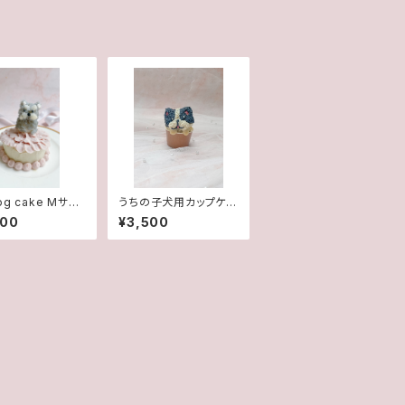
og cake Mサイ
うちの子犬用カップケー
犬用ケーキ 犬お
キ
000
¥3,500