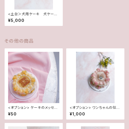
<土台＞犬用ケーキ 犬ケー
キ ワンコケーキ お誕生日ケ
¥5,000
ーキ センイルケーキ Mサイ
ズ
その他の商品
<オプション> ケーキのメッセー
<オプション> ワンちゃんの似顔
ジ
絵
¥50
¥1,000