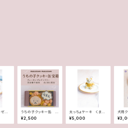
レゼン
うちの子クッキー缶
太っちょケーキ くま
犬用ク
宝箱
犬用ケーキ 犬ケー
花 
¥2,500
¥5,000
¥3,
キ 誕生日ケーキ
子