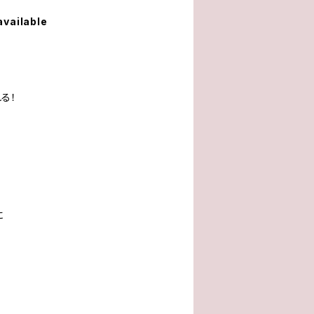
available
る！
に