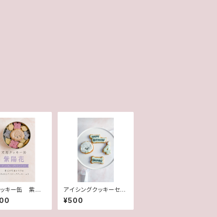
ッキー缶 紫陽
アイシングクッキーセッ
季節限定 うちの
トの名前追加
000
¥500