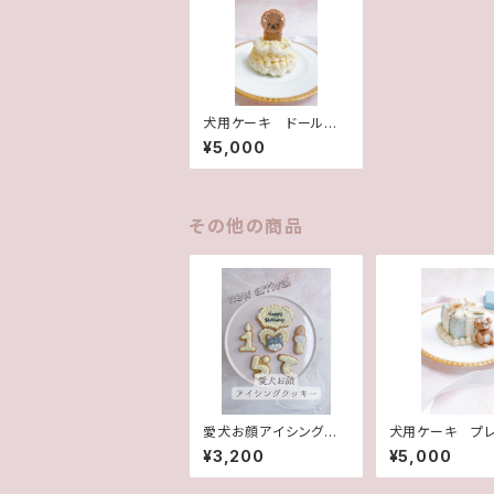
犬用ケーキ ドールケ
ーキ
¥5,000
その他の商品
愛犬お顔アイシングクッ
犬用ケーキ プ
キーセット(犬用アイシ
トケーキ
¥3,200
¥5,000
ングクッキー)