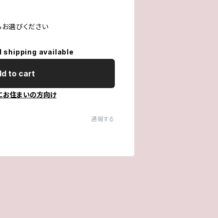
らお選びください
l shipping available
d to cart
にお住まいの方向け
通報する