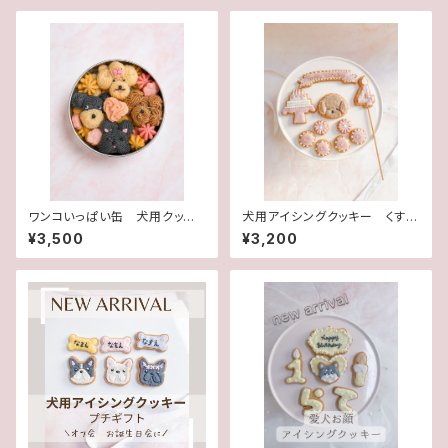
ワンコいっぱい缶 犬用クッキ
犬用アイシングクッキー くすみ
ー缶
カラー 犬用ケーキ 犬用クッ
¥3,500
¥3,200
キー